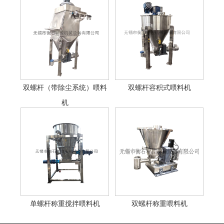
双螺杆（带除尘系统）喂料
双螺杆容积式喂料机
机
单螺杆称重搅拌喂料机
双螺杆称重喂料机