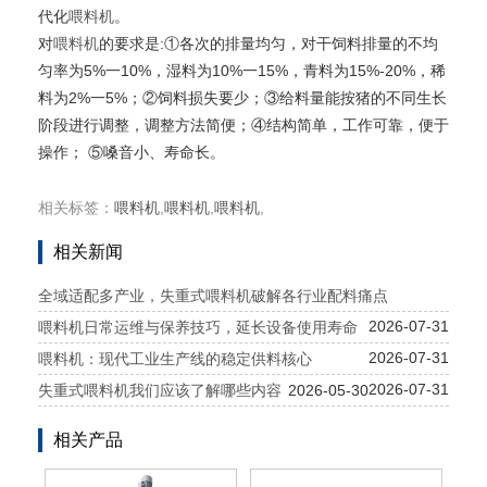
代化
喂料机
。
对
喂料机
的要求是:①各次的排量均匀，对干饲料排量的不均
匀率为5%一10%，湿料为10%一15%，青料为15%-20%，稀
料为2%一5%；②饲料损失要少；③给料量能按猪的不同生长
阶段进行调整，调整方法简便；④结构简单，工作可靠，便于
操作； ⑤嗓音小、寿命长。
相关标签：
喂料机
,
喂料机
,
喂料机
,
相关新闻
全域适配多产业，失重式喂料机破解各行业配料痛点
2026-07-31
喂料机日常运维与保养技巧，延长设备使用寿命
2026-07-31
喂料机：现代工业生产线的稳定供料核心
2026-07-31
失重式喂料机我们应该了解哪些内容
2026-05-30
相关产品