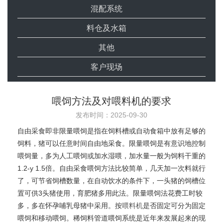
混配系统
料仓及水箱
其他
客户现场
喂饲方法及对喂料机的要求
发布时间：2025-09-30
自由采食即非限量喂饲是指在饲料槽或自动食箱中放有足够的
饲料，猪可以任意时间自由地采食。限量喂饲是有意识地控制
喂饲量，多为人工喂饲或加水湿喂，加水量一般为饲料干重的
1.2-y 1.5倍。自由采食喂饲方法比较简单，几天加一次料就行
了，可节省饲槽数量，在自动饮水的条件下，一头猪的饲槽位
置可供3头猪使用，育肥猪多用此法。限量喂饲法花费工时较
多，多在怀孕哺乳母猪中采用。按
喂料机
是否固定可分为固定
喂饲和移动喂饲。稀饲料管道喂饲系统是近年来发展起来的现