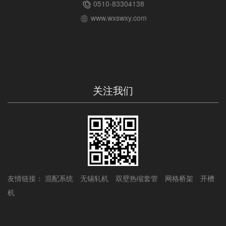
0510-83304138
www.wxswxy.com
关注我们
友情链接：
混配系统
无锡轧机
双壁热缩套管
网格桥架
开槽
机