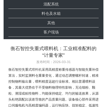
混配系统
料仓及水箱
其他
客户现场
衡石智控失重式喂料机：工业精准配料的
“计量专家”
发布时间：2026-03-31
衡石智控失重式
喂料机
采用高精度称重传感器与智能失重补偿
算法，实时监测料仓重量变化，通过动态调整螺杆转速，精准
控制物料输出量，喂料精度远超行业标准。相比普通喂料设
备，其最大优势在于不受物料物理特性影响，无论细粉、颗
粒、潮湿或粘性物料，均能保持稳定、均匀的输送效果，从源
头杜绝因配比误差导致的产品质量问题。设备核心部件采用进
口伺服电机与高精度编码器，运行响应快、扭矩稳定、低速性