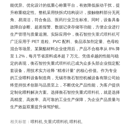
能优异。优化设计的低重心称重平台，有效降低振动干扰，提
升称重稳定性。整机采用快拆式结构设计，接触物料部分无死
角、易清洁，符合食品、医药行业卫生标准。同时，设备具备
故障自诊断、超差报警、数据记录存储等功能，方便企业进行
生产管理与质量追溯。实际应用中，衡石智控
失重式喂料机
可
广泛应用于 PET 造粒、PVC 配料、食品添加剂定量、色母粒
混合等场景。某聚酯材料企业使用后，产品不合格率从 8% 降
至 1.2%，每月节省原料成本超 7 万元。凭借卓越的性能与稳
定的表现，衡石智控失重式
喂料机
已成为众多头部企业指定配
套设备，用技术实力诠释 “精准计量” 的核心价值。作为专业
的工业喂料设备制造商，无锡市衡石智控机械设备有限公司始
终坚持技术创新与品质至上，不断优化产品性能，为客户提供
定制化喂料解决方案。选择衡石智控失重式
喂料机
，就是选择
高精度、高效率、高可靠的工业生产保障，为企业产品质量与
生产效益双重提升保驾护航。
相关标签：
喂料机
,
失重式喂料机
,
喂料机
,