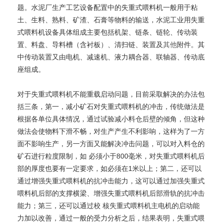
题。水泥厂生产工艺设备配置中的失重式喂料机一般用于粘
土、生料、熟料、矿渣、石膏等物料的输送，水泥工业用失重
式喂料机设备具体组成主要包括机架、链条、链轮、传动装
置、料盘、导料槽（含衬板）、清扫链、装置及
其他
附件。其
中传动装置又由电机、减速机、液力耦合器、联轴器、传动底
座组成。
对于失重式喂料机不能重载启动问题，目前采取解决的办法包
括三条，第一，减小矿石对失重式喂料机的冲击，传统做法是
根据各单位具体情况，通过试验减小料仓后壁的倾角，但这种
做法会使物料下滑不畅，对生产产生不利影响，这样为了一方
面不影响生产，另一方面又能解决冲击问题，可以对入料仓的
矿石进行粒度限制，如 必须小于800毫米，对失重式喂料机后
部的厚度也要有一定要求，如必须在1米以上；第二，还可以
通过增强失重式喂料机的抗冲击能力，这可以通过加强失重式
喂料机后部的支撑横梁、增强失重式喂料机后部滑轨的抗冲击
能力；第三，还可以通过校 核失重式喂料机主电机的启动能
力加以改善，通过一般的受力分析之后，结果表明，失重式喂