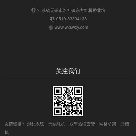
江苏省无锡市洛社镇东方红桥桥北堍
0510-83304138
www.wxswxy.com
关注我们
友情链接：
混配系统
无锡轧机
双壁热缩套管
网格桥架
开槽
机