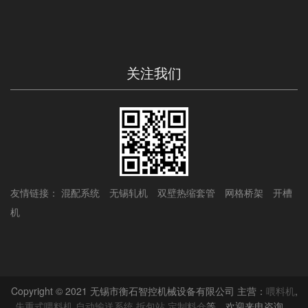
关注我们
友情链接：
混配系统
无锡轧机
双壁热缩套管
网格桥架
开槽
机
Copyright © 2021 无锡市衡石智控机械设备有限公司 主营：
喂料机
,
失重式喂料机
,
自动输送系统
,
拆包站
,
定制料仓
等，欢迎来电咨询。