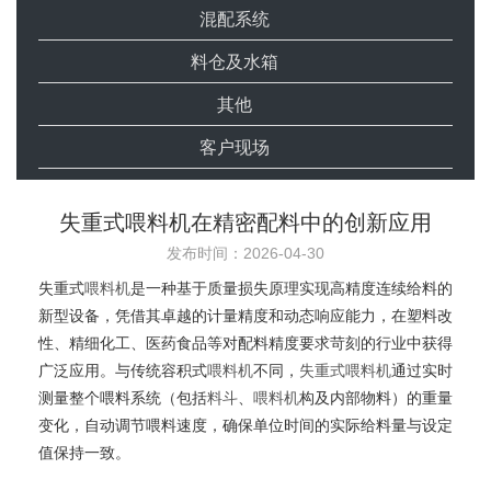
混配系统
料仓及水箱
其他
客户现场
失重式喂料机在精密配料中的创新应用
发布时间：2026-04-30
失重式
喂料机
是一种基于质量损失原理实现高精度连续给料的
新型设备，凭借其卓越的计量精度和动态响应能力，在塑料改
性、精细化工、医药食品等对配料精度要求苛刻的行业中获得
广泛应用。与传统容积式
喂料机
不同，
失重式喂料机
通过实时
测量整个喂料系统（包括
料斗
、
喂料机
构及内部物料）的重量
变化，自动调节喂料速度，确保单位时间的实际给料量与设定
值保持一致。