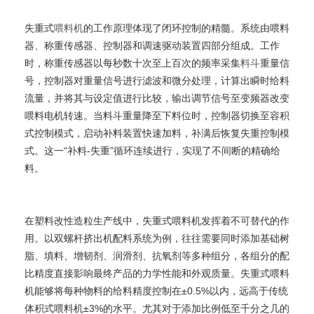
失重式
喂料机
的工作原理体现了闭环控制的精髓。系统由喂料
器、称重传感器、控制器和调速驱动装置四部分组成。工作
时，称重传感器以每秒数十次至上百次的频率采集
料斗
重量信
号，控制器对重量信号进行滤波和微分处理，计算出瞬时给料
流量，并将其与设定值进行比较，输出调节信号至变频器改变
喂料电机转速。当料斗重量降至下料位时，控制器切换至容积
式控制模式，启动补料装置快速加料，补满后恢复失重控制模
式。这一“补料-失重”循环连续进行，实现了不间断的精确给
料。
在塑料改性造粒生产线中，失重式喂料机发挥着不可替代的作
用。以双螺杆挤出机配料系统为例，往往需要同时添加基础树
脂、填料、增韧剂、润滑剂、抗氧剂等多种组分，各组分的配
比精度直接影响最终产品的力学性能和外观质量。失重式喂料
机能够将每种物料的给料精度控制在±0.5%以内，远高于传统
体积式喂料机±3%的水平。尤其对于添加比例低至千分之几的